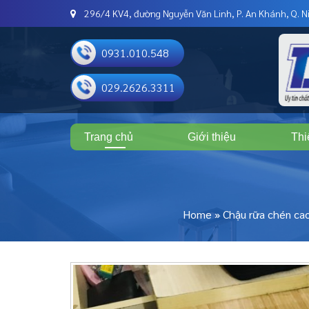
296/4 KV4, đường Nguyễn Văn Linh, P. An Khánh, Q. Ni
0931.010.548
029.2626.3311
Trang chủ
Giới thiệu
Thi
Home
»
Chậu rữa chén ca