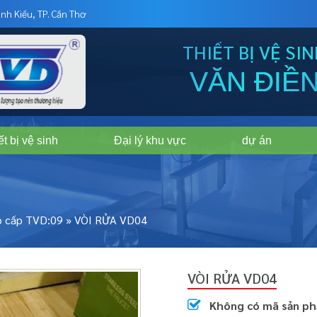
nh Kiều, TP. Cần Thơ
THIẾT BỊ VỆ SI
VĂN ĐIỀ
ết bị vệ sinh
Đại lý khu vực
dự án
o cấp TVD:09
»
VÒI RỬA VD04
VÒI RỬA VD04
Không có mã sản p