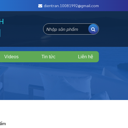
dientran.10081992@gmail.com
NH
N
Videos
Tin tức
Liên hệ
hẩm