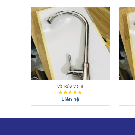
VÒI RỬA VD08
Liên hệ