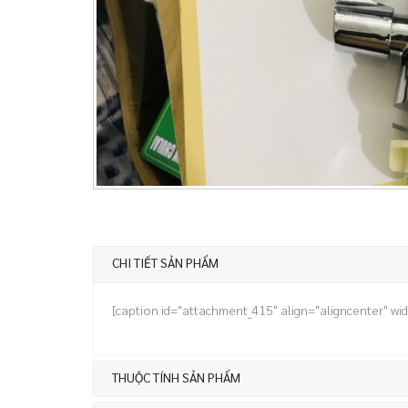
CHI TIẾT SẢN PHẨM
[caption id="attachment_415" align="aligncenter" wi
THUỘC TÍNH SẢN PHẨM