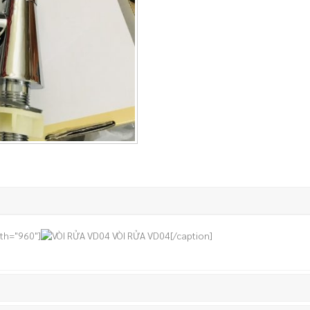
dth="960"]
VÒI RỬA VD04[/caption]