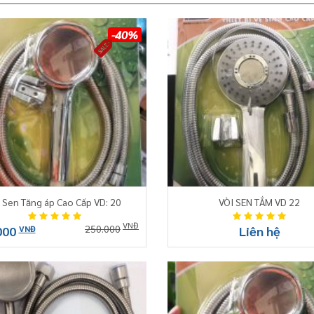
-40%
 Sen Tăng áp Cao Cấp VD: 20
VÒI SEN TẮM VD 22
VNĐ
250.000
000
VNĐ
Liên hệ