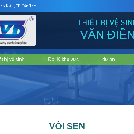
nh Kiều, TP. Cần Thơ
THIẾT BỊ VỆ SI
VĂN ĐIỀ
ết bị vệ sinh
Đại lý khu vực
dự án
VÒI SEN