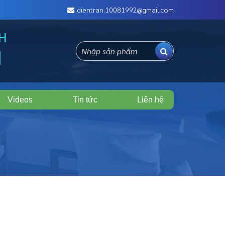
dientran.10081992@gmail.com
NH
N
Videos
Tin tức
Liên hệ