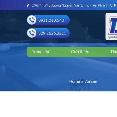
296/4 KV4, đường Nguyễn Văn Linh, P. An Khánh, Q. Ni
0931.010.548
029.2626.3311
Trang chủ
Giới thiệu
Thi
Home
»
Vòi sen