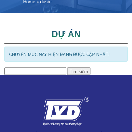
Home
»
dự án
DỰ ÁN
CHUYÊN MỤC NÀY HIỆN ĐANG ĐƯỢC CẬP NHẬT!
Tìm
kiếm
cho: