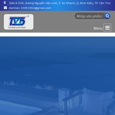
296/4 KV4, đường Nguyễn Văn Linh, P. An Khánh, Q. Ninh Kiều, TP. Cần Thơ
dientran.10081992@gmail.com
Menu