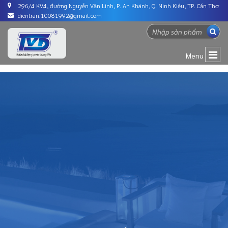
296/4 KV4, đường Nguyễn Văn Linh, P. An Khánh, Q. Ninh Kiều, TP. Cần Thơ
dientran.10081992@gmail.com
Menu