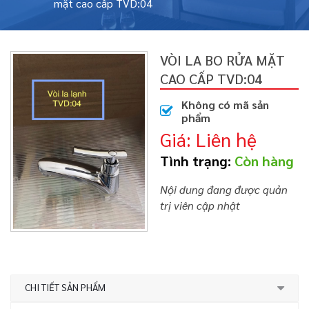
mặt cao cấp TVD:04
VÒI LA BO RỬA MẶT
CAO CẤP TVD:04
Không có mã sản
phẩm
Giá: Liên hệ
Tình trạng:
Còn hàng
Nội dung đang được quản
trị viên cập nhật
CHI TIẾT SẢN PHẨM