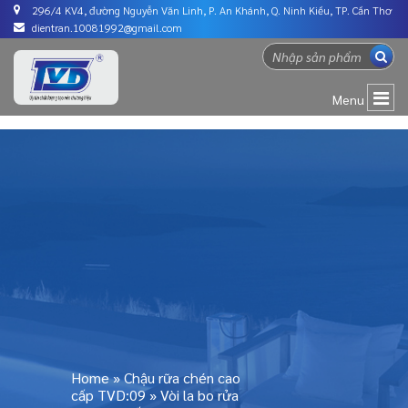
296/4 KV4, đường Nguyễn Văn Linh, P. An Khánh, Q. Ninh Kiều, TP. Cần Thơ
dientran.10081992@gmail.com
Menu
Home
»
Chậu rữa chén cao
cấp TVD:09
»
Vòi la bo rửa