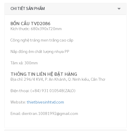
CHI TIẾT SẢN PHẨM
BỒN CẦU TVD2086
Kích thước: 680x390x720mm
Công nghệ tráng men trắng cao cấp
Nắp đống êm chất lượng nhựa PP
Tâm xả: 300mm
THÔNG TIN LIÊN HỆ ĐẶT HÀNG
Địa chỉ: 296/4 KV4, P. An Khánh, Q. Ninh kiều, Cần Thơ
Điện thoại: (+84) 931 010548(ZALO)
Website:
thietbivesinhtvd.com
Email: dientran.10081992@gmail.com