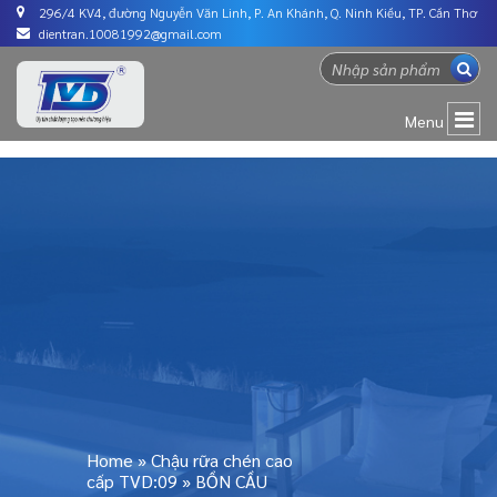
296/4 KV4, đường Nguyễn Văn Linh, P. An Khánh, Q. Ninh Kiều, TP. Cần Thơ
dientran.10081992@gmail.com
Menu
Home
»
Chậu rữa chén cao
cấp TVD:09
»
BỒN CẦU