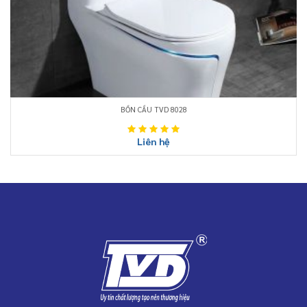
BỒN CẦU TVD 8028
Liên hệ